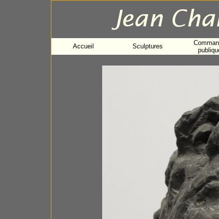
Comman
Accueil
Sculptures
publiqu