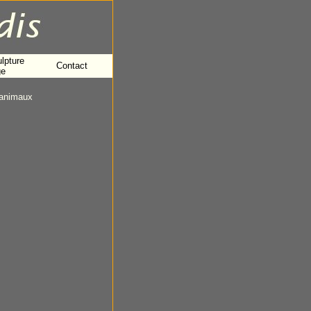
lpture
Contact
ge
animaux