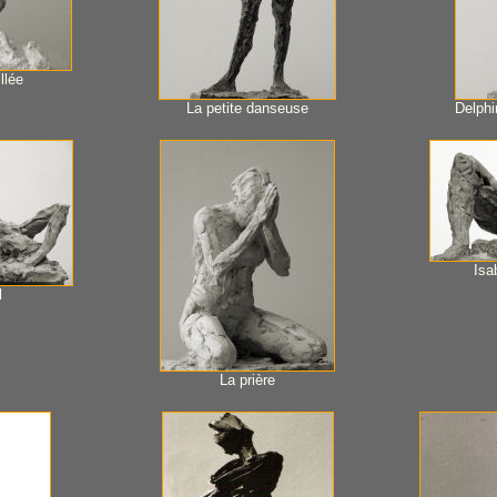
llée
La petite danseuse
Delphi
Isa
l
La prière