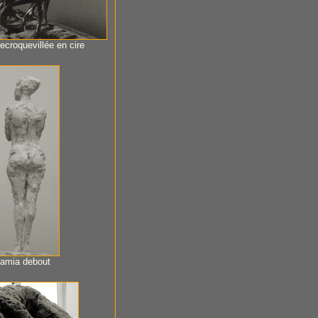
ecroquevillée en cire
amia debout