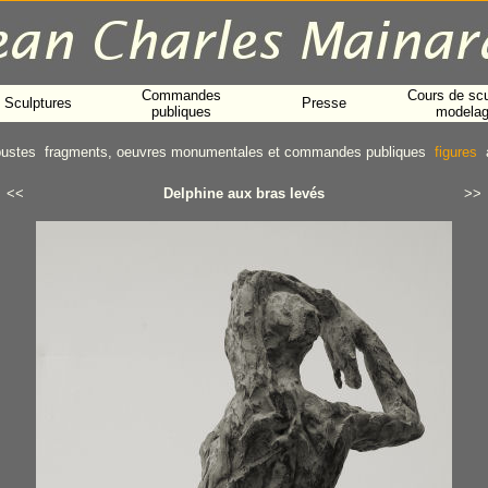
Commandes
Cours de scu
Sculptures
Presse
publiques
modela
bustes
fragments, oeuvres monumentales et commandes publiques
figures
<<
Delphine aux bras levés
>>