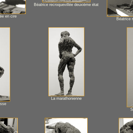
Béatrice recroquevillée deuxième état
ée en cire
Béatrice r
La marathonienne
isse
S