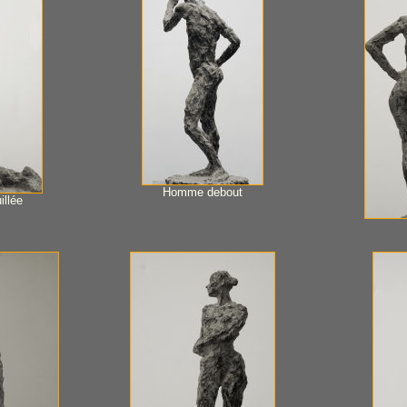
Homme debout
illée