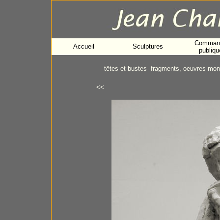
Comman
Accueil
Sculptures
publiqu
têtes et bustes
fragments, oeuvres mo
<<