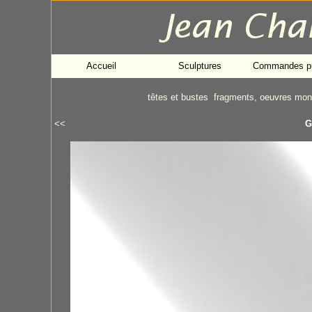
Accueil
Sculptures
Commandes pu
têtes et bustes
fragments, oeuvres mo
<<
G