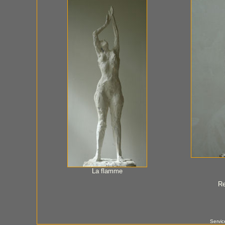
La flamme
Re
Servic