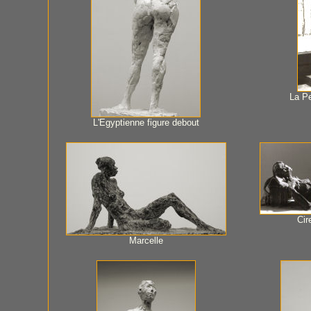
La Pe
L'Egyptienne figure debout
Cir
Marcelle