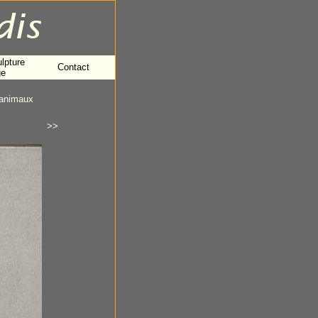
lpture
Contact
ge
animaux
>>