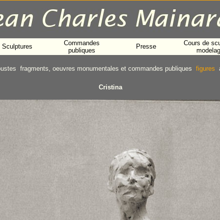
Commandes
Cours de scu
Sculptures
Presse
publiques
modela
bustes
fragments, oeuvres monumentales et commandes publiques
figures
Cristina