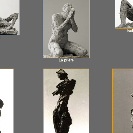
Isa
l
La prière