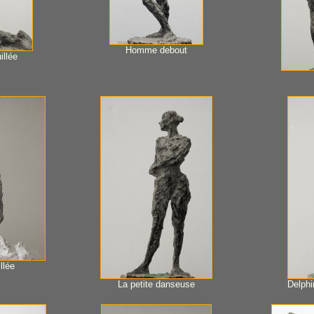
Homme debout
illée
llée
La petite danseuse
Delphi